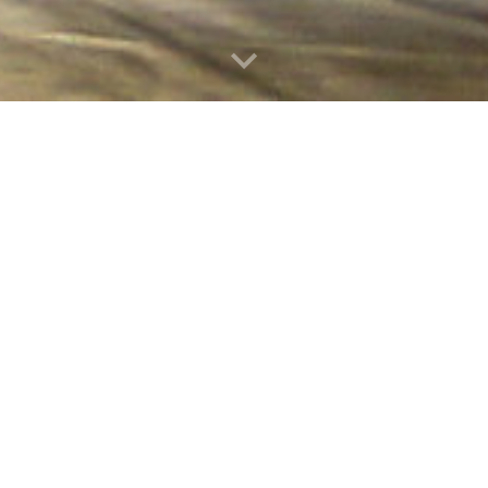
 door
Keith Johnstone
om acteurs te
dvullende voorstelling neergezet kon
a’s als “De Lama’s” en “In goed
rt.
door korte scènes te spelen.
uiteindelijk beoordelen rechters de
.ook in Zoetermeer!