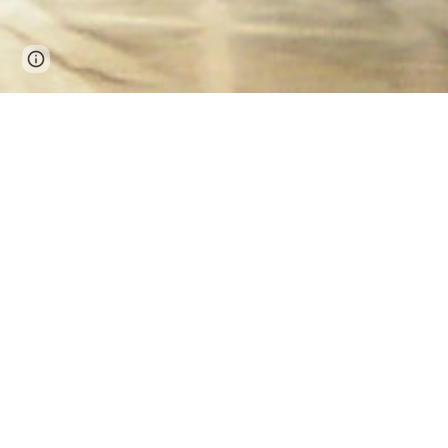
Page
Google Sites
Report abuse
updated
Theatersport
is improvisatietheater bedacht
laten ontspannen op het podium.
De scènes waren zo leuk dat het ook als avon
worden.
Zo ontstond Theatersport! Televisie programm
gezelschap” zijn vergelijkbaar met Theaterspo
Bij theatersport dagen twee teams elkaar uit 
Het publiek bepaalt waar de scene over gaat, 
scene
.
Deze speelse Theaterdiscipline valt te leren..